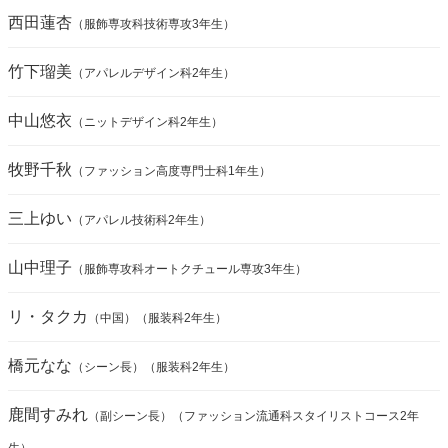
西田蓮杏
（服飾専攻科技術専攻3年生）
竹下瑠美
（アパレルデザイン科2年生）
中山悠衣
（ニットデザイン科2年生）
牧野千秋
（ファッション高度専門士科1年生）
三上ゆい
（アパレル技術科2年生）
山中理子
（服飾専攻科オートクチュール専攻3年生）
リ・タクカ
（中国）（服装科2年生）
橋元なな
（シーン長）（服装科2年生）
鹿間すみれ
（副シーン長）（ファッション流通科スタイリストコース2年
生）