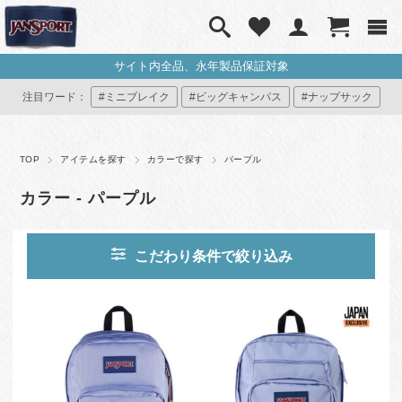
サイト内全品、永年製品保証対象
注目ワード：
#ミニブレイク
#ビッグキャンパス
#ナップサック
#ミニリュック
#マイジャンスポ
TOP
アイテムを探す
カラーで探す
パープル
カラー - パープル
こだわり条件で絞り込み