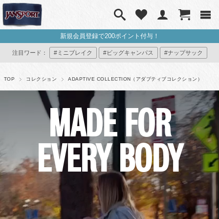
新規会員登録で200ポイント付与！
注目ワード：
#ミニブレイク
#ビッグキャンパス
#ナップサック
#ミニリュック
#マイジャンスポ
TOP
コレクション
ADAPTIVE COLLECTION（アダプティブコレクション）
MADE FOR
EVERY BODY