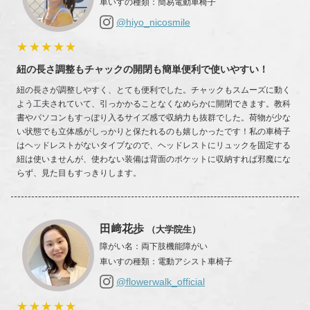
車いすの種類
：
簡易電動車椅子
@hiyo_nicosmile
★★★★★
紐の長さ調整もチャックの開閉も簡単便利で使いやすい！
紐の長さが調整しやすく、とても便利でした。チャックもスムーズに動く
よう工夫されていて、引っかかることなくなめらかに開閉できます。教科
書やパソコンもすっぽり入るサイズ感で収納力も抜群でした。荷物が少な
い状態でも立体感がしっかりと保たれるのも嬉しかったです！私の車椅子
はヘッドレストがないタイプなので、ヘッドレストにリュックを固定する
紐は使いませんが、使わない装備は背面のポケットに収納すれば邪魔にな
らず、見た目もすっきりします。
田﨑花歩
（大学院生）
障がい名
：
両下肢機能障がい
車いすの種類
：
電動アシスト車椅子
@flowerwalk_official
★★★★★