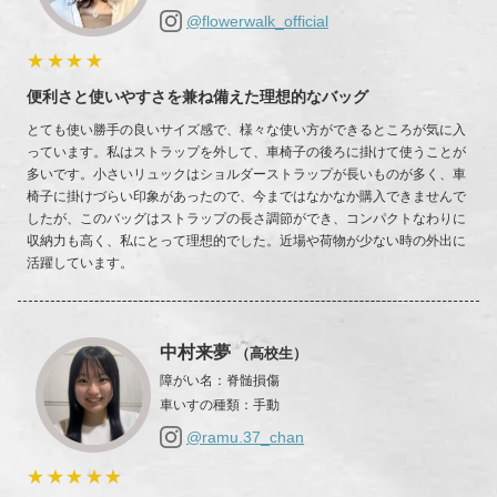
@flowerwalk_official
★★★★
便利さと使いやすさを兼ね備えた理想的なバッグ
とても使い勝手の良いサイズ感で、様々な使い方ができるところが気に入
っています。私はストラップを外して、車椅子の後ろに掛けて使うことが
多いです。小さいリュックはショルダーストラップが長いものが多く、車
椅子に掛けづらい印象があったので、今まではなかなか購入できませんで
したが、このバッグはストラップの長さ調節ができ、コンパクトなわりに
収納力も高く、私にとって理想的でした。近場や荷物が少ない時の外出に
活躍しています。
中村来夢
（高校生）
障がい名
：
脊髄損傷
車いすの種類
：
手動
@ramu.37_chan
★★★★★