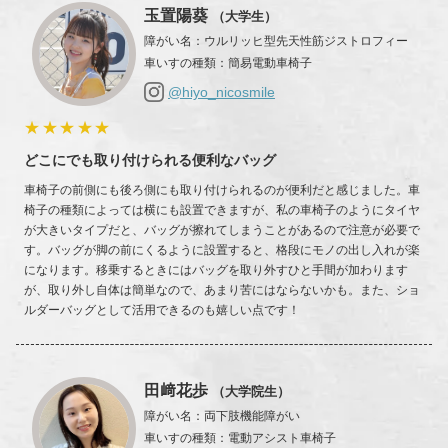
玉置陽葵
（大学生）
障がい名
：
ウルリッヒ型先天性筋ジストロフィー
車いすの種類
：
簡易電動車椅子
@hiyo_nicosmile
★★★★★
どこにでも取り付けられる便利なバッグ
車椅子の前側にも後ろ側にも取り付けられるのが便利だと感じました。車
椅子の種類によっては横にも設置できますが、私の車椅子のようにタイヤ
が大きいタイプだと、バッグが擦れてしまうことがあるので注意が必要で
す。バッグが脚の前にくるように設置すると、格段にモノの出し入れが楽
になります。移乗するときにはバッグを取り外すひと手間が加わります
が、取り外し自体は簡単なので、あまり苦にはならないかも。また、ショ
ルダーバッグとして活用できるのも嬉しい点です！
田﨑花歩
（大学院生）
障がい名
：
両下肢機能障がい
車いすの種類
：
電動アシスト車椅子