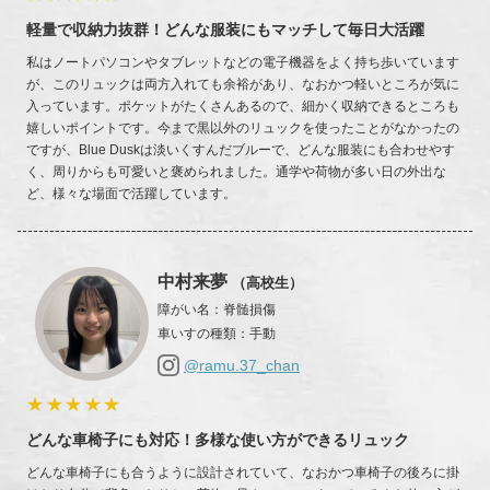
軽量で収納力抜群！どんな服装にもマッチして毎日大活躍
私はノートパソコンやタブレットなどの電子機器をよく持ち歩いています
が、このリュックは両方入れても余裕があり、なおかつ軽いところが気に
入っています。ポケットがたくさんあるので、細かく収納できるところも
嬉しいポイントです。今まで黒以外のリュックを使ったことがなかったの
ですが、Blue Duskは淡いくすんだブルーで、どんな服装にも合わせやす
く、周りからも可愛いと褒められました。通学や荷物が多い日の外出な
ど、様々な場面で活躍しています。
中村来夢
（高校生）
障がい名
：
脊髄損傷
車いすの種類
：
手動
@ramu.37_chan
★★★★★
どんな車椅子にも対応！多様な使い方ができるリュック
どんな車椅子にも合うように設計されていて、なおかつ車椅子の後ろに掛