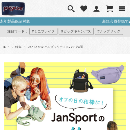
新規会員登録で200ポイント付与！
注目ワード：
#ミニブレイク
#ビッグキャンパス
#ナップサック
#ミニリュック
#マイジャンスポ
TOP
特集
JanSportのハンズフリーミニバッグ4選