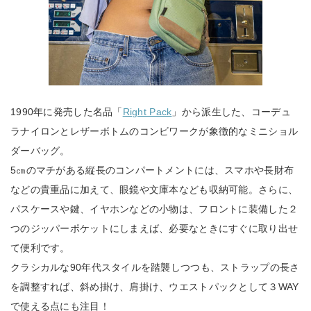
1990年に発売した名品「
Right Pack
」から派生した、コーデュ
ラナイロンとレザーボトムのコンビワークが象徴的なミニショル
ダーバッグ。
5㎝のマチがある縦長のコンパートメントには、スマホや長財布
などの貴重品に加えて、眼鏡や文庫本なども収納可能。さらに、
パスケースや鍵、イヤホンなどの小物は、フロントに装備した２
つのジッパーポケットにしまえば、必要なときにすぐに取り出せ
て便利です。
クラシカルな90年代スタイルを踏襲しつつも、ストラップの長さ
を調整すれば、斜め掛け、肩掛け、ウエストパックとして３WAY
で使える点にも注目！