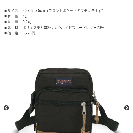
■ サイズ： 20 x 15 x 5cm（フロントポケットのマチは含まず）
■ 容 量： 4L
■ 重 量： 0.2kg
■ 素 材： ポリエステル80% / カウハイドスエードレザー20%
■ 価 格： 5,720円