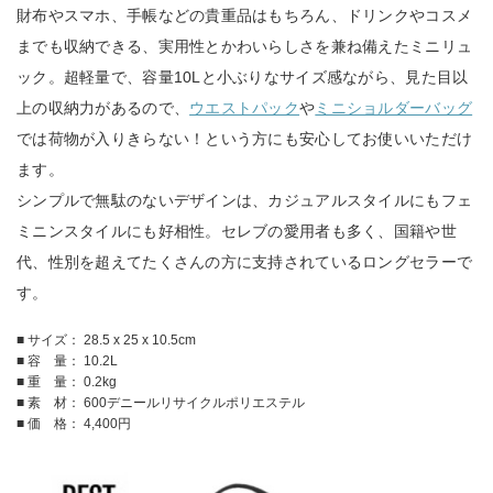
財布やスマホ、手帳などの貴重品はもちろん、ドリンクやコスメ
までも収納できる、実用性とかわいらしさを兼ね備えたミニリュ
ック。超軽量で、容量10Lと小ぶりなサイズ感ながら、見た目以
上の収納力があるので、
ウエストパック
や
ミニショルダーバッグ
では荷物が入りきらない！という方にも安心してお使いいただけ
ます。
シンプルで無駄のないデザインは、カジュアルスタイルにもフェ
ミニンスタイルにも好相性。セレブの愛用者も多く、国籍や世
代、性別を超えてたくさんの方に支持されているロングセラーで
す。
■ サイズ： 28.5 x 25 x 10.5cm
■ 容 量： 10.2L
■ 重 量： 0.2kg
■ 素 材： 600デニールリサイクルポリエステル
■ 価 格： 4,400円