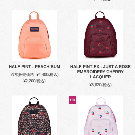
HALF PINT - PEACH BUM
HALF PINT FX - JUST A ROSE
EMBROIDERY CHERRY
通常販売価格:
¥4,400
(税込)
LACQUER
¥2,200
(税込)
¥6,820
(税込)