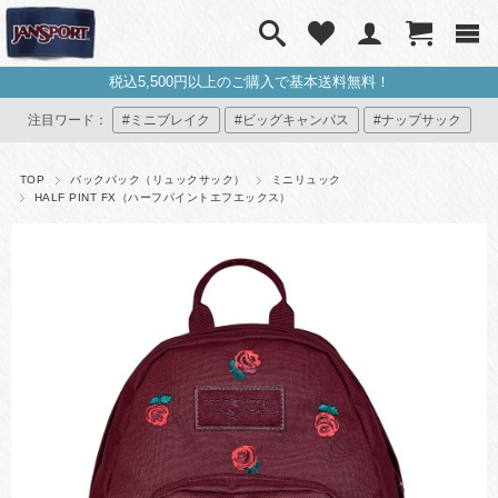
0円以上のご購入で基本送料無料！
レビュー
注目ワード：
#ミニブレイク
#ビッグキャンパス
#ナップサック
#ミニリュック
#マイジャンスポ
TOP
バックパック（リュックサック）
ミニリュック
HALF PINT FX（ハーフパイントエフエックス）