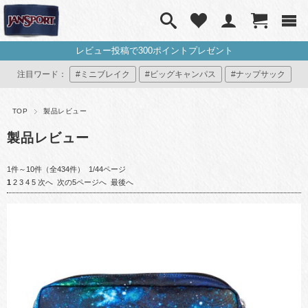
レビュー投稿で300ポイントプレゼント
注目ワード：
#ミニブレイク
#ビッグキャンパス
#ナップサック
#ミニリュック
#マイジャンスポ
TOP
製品レビュー
製品レビュー
1件～10件（全434件） 1/44ページ
1
2
3
4
5
次へ
次の5ページへ
最後へ