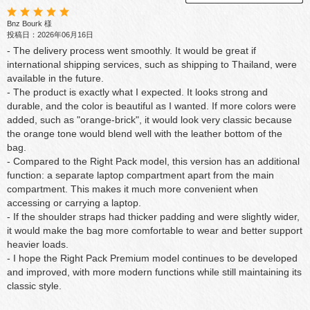
Bnz Bourk 様
投稿日：2026年06月16日
- The delivery process went smoothly. It would be great if
international shipping services, such as shipping to Thailand, were
available in the future.
- The product is exactly what I expected. It looks strong and
durable, and the color is beautiful as I wanted. If more colors were
added, such as "orange-brick", it would look very classic because
the orange tone would blend well with the leather bottom of the
bag.
- Compared to the Right Pack model, this version has an additional
function: a separate laptop compartment apart from the main
compartment. This makes it much more convenient when
accessing or carrying a laptop.
- If the shoulder straps had thicker padding and were slightly wider,
it would make the bag more comfortable to wear and better support
heavier loads.
- I hope the Right Pack Premium model continues to be developed
and improved, with more modern functions while still maintaining its
classic style.