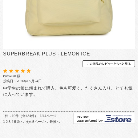
SUPERBREAK PLUS - LEMON ICE
kumkum 様
投稿日：2026年05月24日
中学生の娘に頼まれて購入。色も可愛く、たくさん入り、とても気
に入っています。
1件～10件（全434件） 1/44ページ
1
2
3
4
5
次へ
次の5ページへ
最後へ