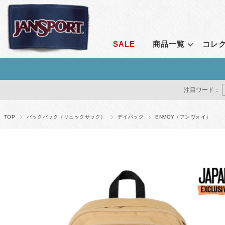
SALE
商品一覧
コレ
ランキングから探す
コレクション
シーンで探す
定番アイテム
価格で探す
通販限
注目ワード：
すべて見る
エンブロイダリーコレクション
通勤
ライトパック
1～2,999円
オールア
クリアコレクション
通学
ビッグスチューデ
3,000～4,999円
ベンチャ
TOP
バックパック（リュックサック）
デイパック
ENVOY（アンヴォイ）
ルナーラウンジコレクション
アウトドア
ビッグキャンパス
5,000～9,999円
アダプテ
ベンチャーパックシステム
トラベル
スーパーブレイク
10,000～14,999円
ライトパ
レトロシリーズ
フェス
ハチェット
15,000円～
アガベ
アダプティブ・コレクション
すべて見る
オデッセ
リミナル シリーズ
ドライバ
ストレンジャー・シングス コレクション
すべてを
すべて見る