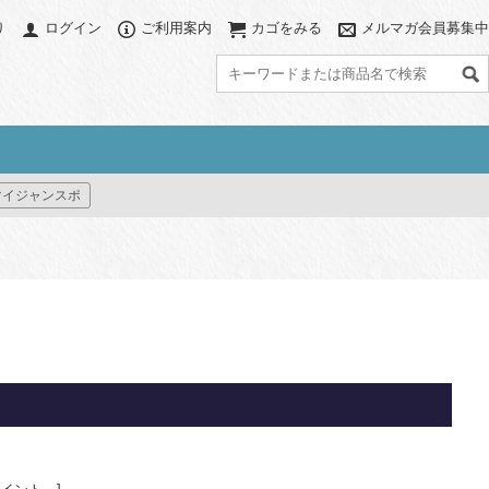
り
ログイン
ご利用案内
カゴをみる
メルマガ会員募集中
グ
アクセサリー
カラーで探す
マイジャンスポ
ブ
アクセサリーポーチ
ブラック系
グレー系
グ
パソコンスリーブ
ネイビー系
ブラウン系
ット
ハット/ビーニー
ベージュ系
グリーン系
すべて見る
ブルー系
パープル系
グ
イエロー系
ピンク系
レッド系
オレンジ系
プリント(柄物)