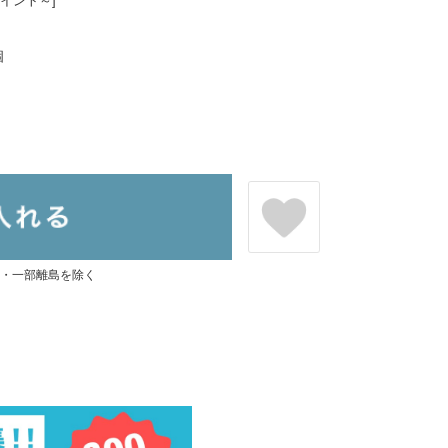
ポイント～]
個
県・一部離島を除く