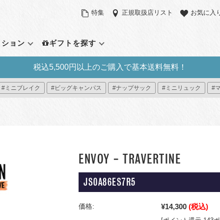
特集
正規取扱店リスト
お気に入
クション
ギフトを探す
レビュー投稿で300ポイントプレゼント
定アイテム
バックパック（リュックサッ
サイズで探す
その他のバッ
機能で探す
#ミニブレイク
#ビッグキャンパス
#ナップサック
#ミニリュック
#
ク）
ラウンドパック
スモール（～21L）
ウエストパック
パソコンスリー
デイパック
ント
ーパックシステム
ミディアム（22L～31L）
ショルダーバッ
サイドポケット
アウトドアバッグ
ィブ・コレクション
ラージ（32L～）
ダッフルバッグ
タブレットポケ
ミニリュック
プラス
ック プレミアム
トートバッグ
パッカブル
すべて見る
ローリングバッ
ENVOY - TRAVERTINE
イ
すべて見る
ー8
JS0A86ES7R5
見る
¥14,300
(税込)
価格: