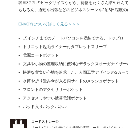
容量32.7Lのビッグサイズながら、荷物をたくさん詰め込
もちろん、通勤や出張などのビジネスシーンや2泊3日程度
ENVOYについて詳しく見る＞＞＞
15インチまでのノートパソコンを収納できる、トップロ
トリコット起毛ライナー付タブレットスリーブ
電源コードポケット
文具や小物の整理収納に便利なデラックスオーガナイザー
快適な背負い心地を追求した、人間工学デザインのSカー
水筒や折り畳み傘が入る両サイドのメッシュポケット
フロントのアクセサリーポケット
アクセスしやすい携帯電話ポケット
パッド入りバックパネル
コードストレージ
ノートパソコンやデジタル機器の電源コード、モバイルバッ