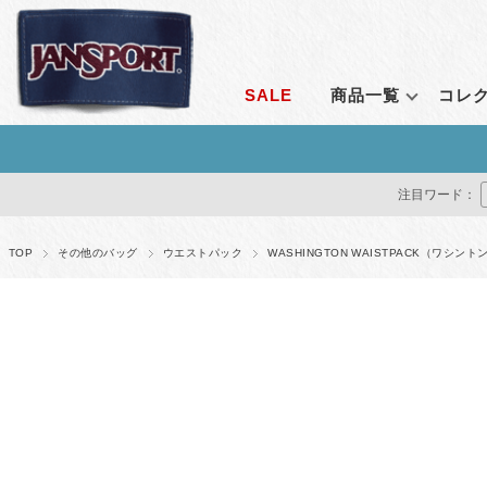
SALE
商品一覧
コレ
ランキングから探す
コレクション
シーンで探す
定番アイテム
価格で探す
通販限
注目ワード：
すべて見る
エンブロイダリーコレクション
通勤
ライトパック
1～2,999円
オールア
クリアコレクション
通学
ビッグスチューデ
3,000～4,999円
ベンチャ
TOP
その他のバッグ
ウエストパック
WASHINGTON WAISTPACK（ワシ
ルナーラウンジコレクション
アウトドア
ビッグキャンパス
5,000～9,999円
アダプテ
ベンチャーパックシステム
トラベル
スーパーブレイク
10,000～14,999円
ライトパ
レトロシリーズ
フェス
ハチェット
15,000円～
アガベ
アダプティブ・コレクション
すべて見る
オデッセ
リミナル シリーズ
ドライバ
ストレンジャー・シングス コレクション
すべてを
すべて見る