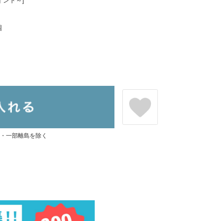
イント～]
個
県・一部離島を除く