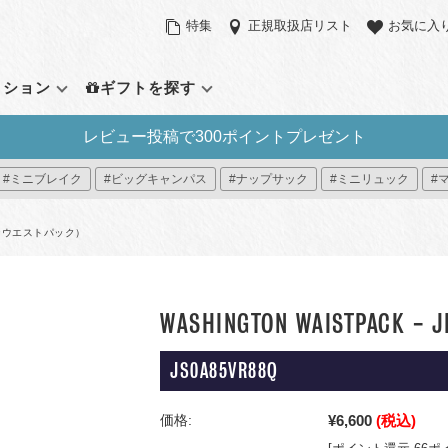
特集
正規取扱店リスト
お気に入
クション
ギフトを探す
レビュー投稿で300ポイントプレゼント
定アイテム
バックパック（リュックサッ
サイズで探す
その他のバッ
機能で探す
#ミニブレイク
#ビッグキャンパス
#ナップサック
#ミニリュック
#
ク）
ラウンドパック
スモール（～21L）
ウエストパック
パソコンスリー
デイパック
ント
ーパックシステム
ミディアム（22L～31L）
ショルダーバッ
サイドポケット
ントンウエストパック）
アウトドアバッグ
ィブ・コレクション
ラージ（32L～）
ダッフルバッグ
タブレットポケ
ミニリュック
プラス
ック プレミアム
トートバッグ
パッカブル
すべて見る
ローリングバッ
WASHINGTON WAISTPACK - J
イ
すべて見る
ー8
JS0A85VR88Q
見る
¥6,600
(税込)
価格: