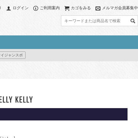
り
ログイン
ご利用案内
カゴをみる
メルマガ会員募集中
グ
アクセサリー
カラーで探す
マイジャンスポ
ブ
アクセサリーポーチ
ブラック系
グレー系
グ
パソコンスリーブ
ネイビー系
ブラウン系
ット
ハット/ビーニー
ベージュ系
グリーン系
すべて見る
ブルー系
パープル系
グ
イエロー系
ピンク系
ELLY KELLY
レッド系
オレンジ系
プリント(柄物)