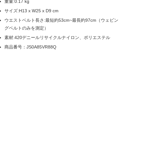
重量:0.17 kg
サイズ:H13 x W25 x D9 cm
ウエストベルト長さ:最短約53cm~最長約97cm（ウェビン
グベルトのみを測定）
素材:420デニールリサイクルナイロン、ポリエステル
商品番号：JS0A85VR88Q