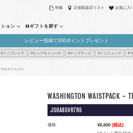
特集
正規取扱店リスト
お気に入
クション
ギフトを探す
レビュー投稿で300ポイントプレゼント
定アイテム
バックパック（リュックサッ
サイズで探す
その他のバッ
機能で探す
#ミニブレイク
#ビッグキャンパス
#ナップサック
#ミニリュック
#
ク）
ラウンドパック
スモール（～21L）
ウエストパック
パソコンスリー
デイパック
ント
ーパックシステム
ミディアム（22L～31L）
ショルダーバッ
サイドポケット
ントンウエストパック）
アウトドアバッグ
ィブ・コレクション
ラージ（32L～）
ダッフルバッグ
タブレットポケ
ミニリュック
プラス
ック プレミアム
トートバッグ
パッカブル
すべて見る
ローリングバッ
WASHINGTON WAISTPACK - T
イ
すべて見る
ー8
JS0A85VR7R5
見る
¥6,600
(税込)
価格: