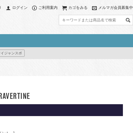
り
ログイン
ご利用案内
カゴをみる
メルマガ会員募集中
グ
アクセサリー
カラーで探す
マイジャンスポ
ブ
アクセサリーポーチ
ブラック系
グレー系
グ
パソコンスリーブ
ネイビー系
ブラウン系
ット
ハット/ビーニー
ベージュ系
グリーン系
すべて見る
ブルー系
パープル系
グ
イエロー系
ピンク系
RAVERTINE
レッド系
オレンジ系
プリント(柄物)