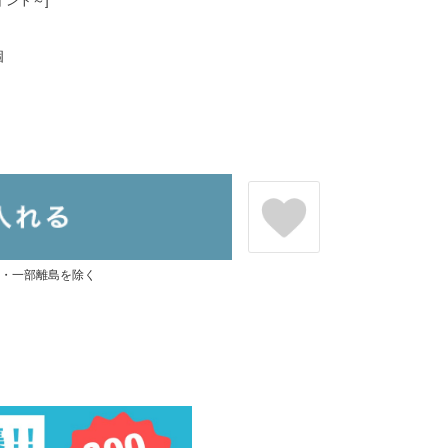
イント～]
個
県・一部離島を除く