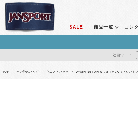
SALE
商品一覧
コレ
ランキングから探す
コレクション
シーンで探す
定番アイテム
価格で探す
通販限
注目ワード：
すべて見る
エンブロイダリーコレクション
通勤
ライトパック
1～2,999円
オールア
クリアコレクション
通学
ビッグスチューデ
3,000～4,999円
ベンチャ
TOP
その他のバッグ
ウエストパック
WASHINGTON WAISTPACK（ワシ
ルナーラウンジコレクション
アウトドア
ビッグキャンパス
5,000～9,999円
アダプテ
ベンチャーパックシステム
トラベル
スーパーブレイク
10,000～14,999円
ライトパ
レトロシリーズ
フェス
ハチェット
15,000円～
アガベ
アダプティブ・コレクション
すべて見る
オデッセ
リミナル シリーズ
ドライバ
ストレンジャー・シングス コレクション
すべてを
すべて見る