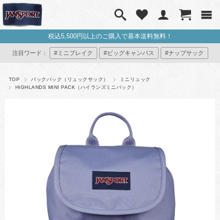
税込5,500円以上のご購入で基本送料無料！
注目ワード：
#ミニブレイク
#ビッグキャンパス
#ナップサック
#ミニリュック
#マイジャンスポ
TOP
バックパック（リュックサック）
ミニリュック
HIGHLANDS MINI PACK（ハイランズミニパック）