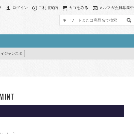
り
ログイン
ご利用案内
カゴをみる
メルマガ会員募集中
グ
アクセサリー
カラーで探す
マイジャンスポ
ブ
アクセサリーポーチ
ブラック系
グレー系
グ
パソコンスリーブ
ネイビー系
ブラウン系
ット
ハット/ビーニー
ベージュ系
グリーン系
すべて見る
ブルー系
パープル系
グ
イエロー系
ピンク系
MINT
レッド系
オレンジ系
プリント(柄物)