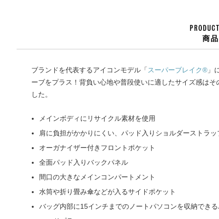
PRODUCT
商
ブランドを代表するアイコンモデル「
スーパーブレイク®
」
ーブをプラス！背負い心地や普段使いに適したサイズ感はそ
した。
メインボディにリサイクル素材を使用
肩に負担がかかりにくい、パッド入りショルダーストラッ
オーガナイザー付きフロントポケット
全面パッド入りバックパネル
間口の大きなメインコンパートメント
水筒や折り畳み傘などが入るサイドポケット
バッグ内部に15インチまでのノートパソコンを収納でき