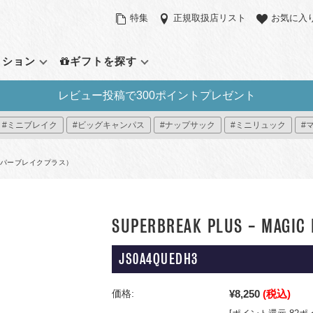
特集
正規取扱店リスト
お気に入
クション
ギフトを探す
レビュー投稿で300ポイントプレゼント
定アイテム
バックパック（リュックサッ
サイズで探す
その他のバッ
機能で探す
#ミニブレイク
#ビッグキャンパス
#ナップサック
#ミニリュック
#
ク）
ラウンドパック
スモール（～21L）
ウエストパック
パソコンスリー
デイパック
ント
ーパックシステム
ミディアム（22L～31L）
ショルダーバッ
サイドポケット
（スーパーブレイクプラス）
アウトドアバッグ
ィブ・コレクション
ラージ（32L～）
ダッフルバッグ
タブレットポケ
ミニリュック
プラス
ック プレミアム
トートバッグ
パッカブル
すべて見る
ローリングバッ
SUPERBREAK PLUS - MAGIC 
イ
すべて見る
ー8
JS0A4QUEDH3
見る
¥8,250
(税込)
価格: