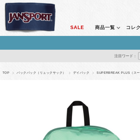
SALE
商品一覧
コレ
ランキングから探す
コレクション
シーンで探す
定番アイテム
価格で探す
通販限
注目ワード：
すべて見る
エンブロイダリーコレクション
通勤
ライトパック
1～2,999円
オールア
クリアコレクション
通学
ビッグスチューデ
3,000～4,999円
ベンチャ
TOP
バックパック（リュックサック）
デイパック
SUPERBREAK PLUS
ルナーラウンジコレクション
アウトドア
ビッグキャンパス
5,000～9,999円
アダプテ
ベンチャーパックシステム
トラベル
スーパーブレイク
10,000～14,999円
ライトパ
レトロシリーズ
フェス
ハチェット
15,000円～
アガベ
アダプティブ・コレクション
すべて見る
オデッセ
リミナル シリーズ
ドライバ
ストレンジャー・シングス コレクション
すべてを
すべて見る