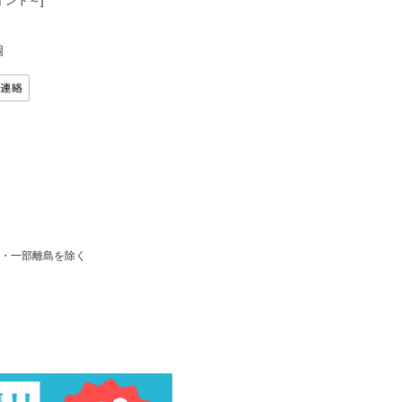
イント～]
個
県・一部離島を除く