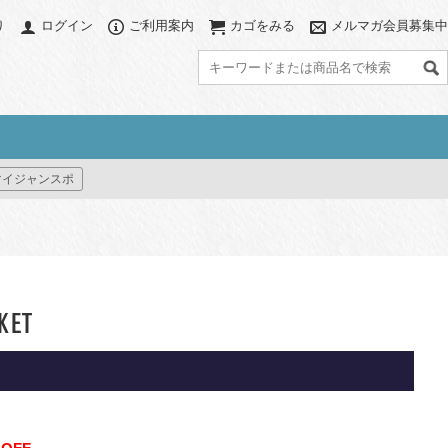
り
ログイン
ご利用案内
カゴをみる
メルマガ会員募集中
グ
アクセサリー
カラーで探す
マイジャンスポ
ブ
アクセサリーポーチ
ブラック系
グレー系
グ
パソコンスリーブ
ネイビー系
ブラウン系
ット
ハット/ビーニー
ベージュ系
グリーン系
すべて見る
ブルー系
パープル系
グ
イエロー系
ピンク系
KET
レッド系
オレンジ系
プリント(柄物)