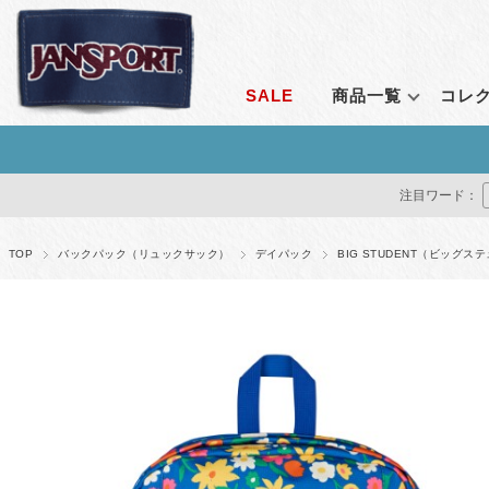
SALE
商品一覧
コレ
ランキングから探す
コレクション
シーンで探す
定番アイテム
価格で探す
通販限
注目ワード：
すべて見る
エンブロイダリーコレクション
通勤
ライトパック
1～2,999円
オールア
クリアコレクション
通学
ビッグスチューデ
3,000～4,999円
ベンチャ
TOP
バックパック（リュックサック）
デイパック
BIG STUDENT（ビッグス
ルナーラウンジコレクション
アウトドア
ビッグキャンパス
5,000～9,999円
アダプテ
ベンチャーパックシステム
トラベル
スーパーブレイク
10,000～14,999円
ライトパ
レトロシリーズ
フェス
ハチェット
15,000円～
アガベ
アダプティブ・コレクション
すべて見る
オデッセ
リミナル シリーズ
ドライバ
ストレンジャー・シングス コレクション
すべてを
すべて見る