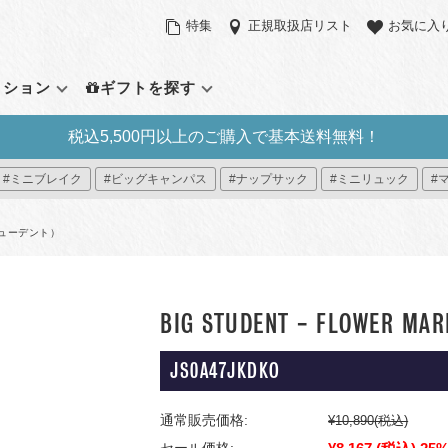
特集
正規取扱店リスト
お気に入
クション
ギフトを探す
税込5,500円以上のご購入で基本送料無料！
定アイテム
バックパック（リュックサッ
サイズで探す
その他のバッ
機能で探す
#ミニブレイク
#ビッグキャンパス
#ナップサック
#ミニリュック
#
ク）
ラウンドパック
スモール（～21L）
ウエストパック
パソコンスリー
デイパック
ント
ーパックシステム
ミディアム（22L～31L）
ショルダーバッ
サイドポケット
テューデント）
アウトドアバッグ
ィブ・コレクション
ラージ（32L～）
ダッフルバッグ
タブレットポケ
ミニリュック
プラス
ック プレミアム
トートバッグ
パッカブル
すべて見る
ローリングバッ
BIG STUDENT - FLOWER MAR
イ
すべて見る
ー8
JS0A47JKDKO
見る
通常販売価格:
¥10,890
(税込)