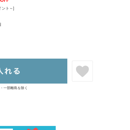
%OFF
イント～]
個
県・一部離島を除く