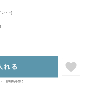
イント～]
個
県・一部離島を除く