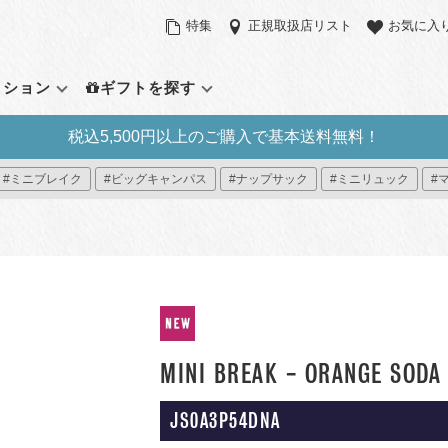
特集
正規取扱店リスト
お気に入
クション
ギフトを探す
税込5,500円以上のご購入で基本送料無料！
定アイテム
バックパック（リュックサッ
サイズで探す
その他のバッ
機能で探す
#ミニブレイク
#ビッグキャンパス
#ナップサック
#ミニリュック
#
ク）
ラウンドパック
スモール（～21L）
ウエストパック
パソコンスリー
デイパック
ント
ーパックシステム
ミディアム（22L～31L）
ショルダーバッ
サイドポケット
アウトドアバッグ
ィブ・コレクション
ラージ（32L～）
ダッフルバッグ
タブレットポケ
ミニリュック
プラス
ック プレミアム
トートバッグ
パッカブル
すべて見る
ローリングバッ
イ
すべて見る
ー8
MINI BREAK - ORANGE SODA
見る
JS0A3P54DNA