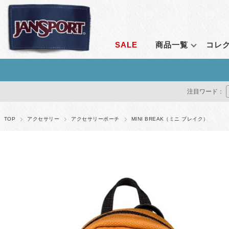
SALE
商品一覧
コレ
ランキングから探す
コレクション
シーンで探す
定番アイテム
価格で探す
通販限
注目ワード：
すべて見る
エンブロイダリーコレクション
通勤
ライトパック
1～2,999円
オールア
クリアコレクション
通学
ビッグスチューデ
3,000～4,999円
ベンチャ
TOP
アクセサリー
アクセサリーポーチ
MINI BREAK（ミニ ブレイク）
ルナーラウンジコレクション
アウトドア
ビッグキャンパス
5,000～9,999円
アダプテ
ベンチャーパックシステム
トラベル
スーパーブレイク
10,000～14,999円
ライトパ
レトロシリーズ
フェス
ハチェット
15,000円～
アガベ
アダプティブ・コレクション
すべて見る
オデッセ
リミナル シリーズ
ドライバ
ストレンジャー・シングス コレクション
すべてを
すべて見る