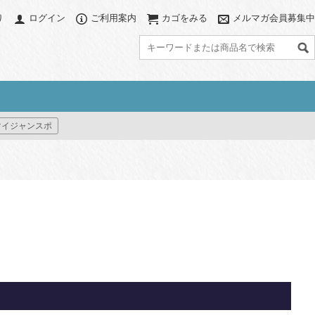
り
ログイン
ご利用案内
カゴをみる
メルマガ会員募集中
グ
アクセサリー
カラーで探す
マイジャンスポ
ブ
アクセサリーポーチ
ブラック系
グレー系
グ
パソコンスリーブ
ネイビー系
ブラウン系
ット
ハット/ビーニー
ベージュ系
グリーン系
すべて見る
ブルー系
パープル系
グ
イエロー系
ピンク系
レッド系
オレンジ系
プリント(柄物)