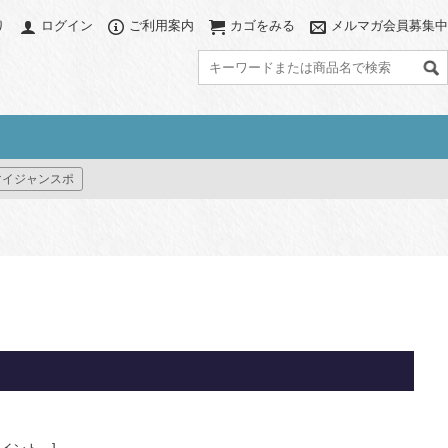
り
ログイン
ご利用案内
カゴをみる
メルマガ会員募集中
グ
アクセサリー
カラーで探す
マイジャンスポ
ブ
アクセサリーポーチ
ブラック系
グレー系
グ
パソコンスリーブ
ネイビー系
ブラウン系
ット
ハット/ビーニー
ベージュ系
グリーン系
すべて見る
ブルー系
パープル系
グ
イエロー系
ピンク系
レッド系
オレンジ系
プリント(柄物)