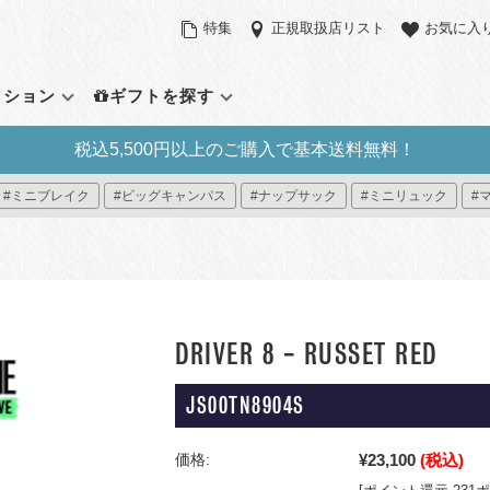
特集
正規取扱店リスト
お気に入
クション
ギフトを探す
税込5,500円以上のご購入で基本送料無料！
定アイテム
バックパック（リュックサッ
サイズで探す
その他のバッ
機能で探す
#ミニブレイク
#ビッグキャンパス
#ナップサック
#ミニリュック
#
ク）
ラウンドパック
スモール（～21L）
ウエストパック
パソコンスリー
デイパック
ント
ーパックシステム
ミディアム（22L～31L）
ショルダーバッ
サイドポケット
アウトドアバッグ
ィブ・コレクション
ラージ（32L～）
ダッフルバッグ
タブレットポケ
ミニリュック
プラス
ック プレミアム
トートバッグ
パッカブル
すべて見る
ローリングバッ
DRIVER 8 - RUSSET RED
イ
すべて見る
ー8
JS00TN8904S
見る
¥23,100
(税込)
価格: