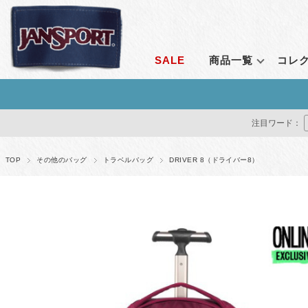
SALE
商品一覧
コレ
ランキングから探す
コレクション
シーンで探す
定番アイテム
価格で探す
通販限
注目ワード：
すべて見る
エンブロイダリーコレクション
通勤
ライトパック
1～2,999円
オールア
クリアコレクション
通学
ビッグスチューデ
3,000～4,999円
ベンチャ
TOP
その他のバッグ
トラベルバッグ
DRIVER 8（ドライバー8）
ルナーラウンジコレクション
アウトドア
ビッグキャンパス
5,000～9,999円
アダプテ
ベンチャーパックシステム
トラベル
スーパーブレイク
10,000～14,999円
ライトパ
レトロシリーズ
フェス
ハチェット
15,000円～
アガベ
アダプティブ・コレクション
すべて見る
オデッセ
リミナル シリーズ
ドライバ
ストレンジャー・シングス コレクション
すべてを
すべて見る