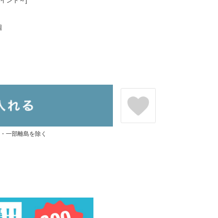
ポイント～]
個
県・一部離島を除く